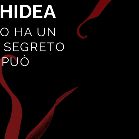
CHIDEA
RO HA UN
N SEGRETO
I PUÒ